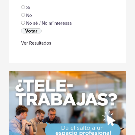
Si
No
No sé / No m'ìnteressa
Ver Resultados