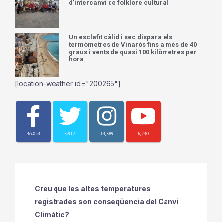
d’intercanvi de folklore cultural
Un esclafit càlid i sec dispara els
termòmetres de Vinaròs fins a més de 40
graus i vents de quasi 100 kilòmetres per
hora
[location-weather id="200265"]
36,053
3,917
13,389
6,230
Creu que les altes temperatures
registrades son conseqüencia del Canvi
Climàtic?