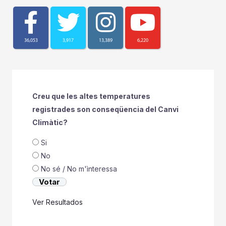
36,053
3,917
13,389
6,220
Creu que les altes temperatures
registrades son conseqüencia del Canvi
Climàtic?
Si
No
No sé / No m'ìnteressa
Ver Resultados