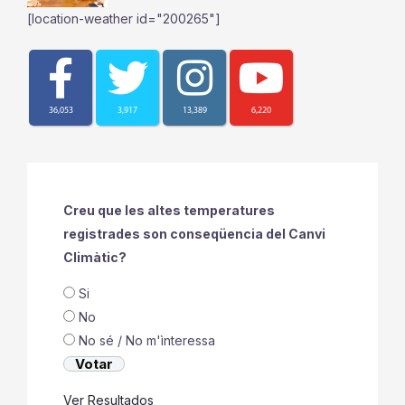
[location-weather id="200265"]
36,053
3,917
13,389
6,220
Creu que les altes temperatures
registrades son conseqüencia del Canvi
Climàtic?
Si
No
No sé / No m'ìnteressa
Ver Resultados