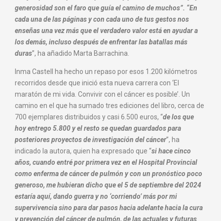
generosidad son el faro que guía el camino de muchos”. “En
cada una de las páginas y con cada uno de tus gestos nos
enseñas una vez más que el verdadero valor está en ayudar a
los demás, incluso después de enfrentar las batallas más
duras
”, ha añadido Marta Barrachina.
Inma Castell ha hecho un repaso por esos 1.200 kilómetros
recorridos desde que inició esta nueva carrera con ‘El
maratón de mi vida. Convivir con el cáncer es posible’. Un
camino en el que ha sumado tres ediciones del libro, cerca de
700 ejemplares distribuidos y casi 6.500 euros, “
de los que
hoy entrego 5.800 y el resto se quedan guardados para
posteriores proyectos de investigación del cáncer
”, ha
indicado la autora, quien ha expresado que “
si hace cinco
años, cuando entré por primera vez en el Hospital Provincial
como enferma de cáncer de pulmón y con un pronóstico poco
generoso, me hubieran dicho que el 5 de septiembre del 2024
estaría aquí, dando guerra y no ‘corriendo’ más por mi
supervivencia sino para dar pasos hacia adelante hacia la cura
y prevención del cáncer de pulmón, de las actuales y futuras