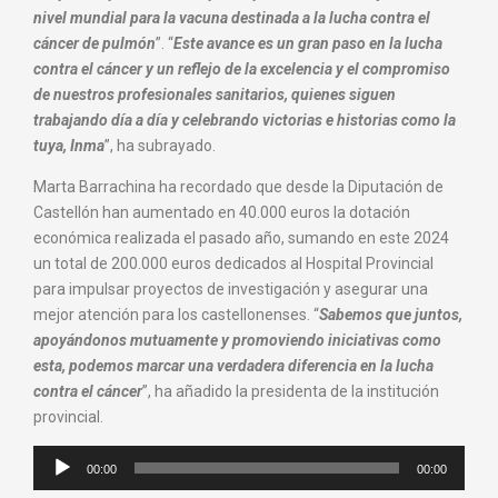
nivel mundial para la vacuna destinada a la lucha contra el
cáncer de pulmón
”. “
Este avance es un gran paso en la lucha
contra el cáncer y un reflejo de la excelencia y el compromiso
de nuestros profesionales sanitarios, quienes siguen
trabajando día a día y celebrando victorias e historias como la
tuya, Inma
”, ha subrayado.
Marta Barrachina ha recordado que desde la Diputación de
Castellón han aumentado en 40.000 euros la dotación
económica realizada el pasado año, sumando en este 2024
un total de 200.000 euros dedicados al Hospital Provincial
para impulsar proyectos de investigación y asegurar una
mejor atención para los castellonenses. “
Sabemos que juntos,
apoyándonos mutuamente y promoviendo iniciativas como
esta, podemos marcar una verdadera diferencia en la lucha
contra el cáncer
”, ha añadido la presidenta de la institución
provincial.
Reproductor
00:00
00:00
de