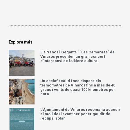
audio
Explora más
Els Nanos i Gegants i “Les Camaraes” de
Vinaròs presenten un gran concert
d’intercanvi de folklore cultural
Un esclafit càlid i sec dispara els
termòmetres de Vinaròs fins a més de 40
graus i vents de quasi 100 kilòmetres per
hora
L’Ajuntament de Vinaròs recomana accedir
al moll de Llevant per poder gaudir de
l’eclipsi solar