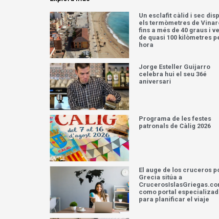
Un esclafit càlid i sec dis
els termòmetres de Vinar
fins a més de 40 graus i v
de quasi 100 kilòmetres p
hora
Jorge Esteller Guijarro
celebra hui el seu 36é
aniversari
Programa de les festes
patronals de Càlig 2026
El auge de los cruceros p
Grecia sitúa a
CrucerosIslasGriegas.c
como portal especializa
para planificar el viaje