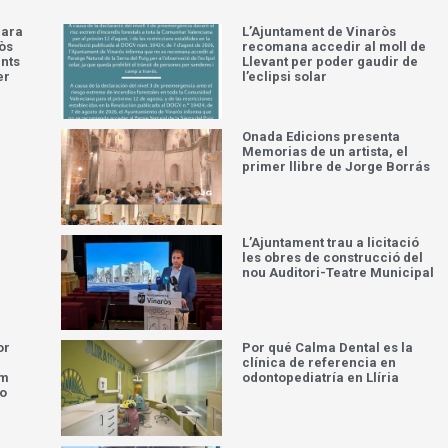
para
L’Ajuntament de Vinaròs
òs
recomana accedir al moll de
ents
Llevant per poder gaudir de
er
l’eclipsi solar
Onada Edicions presenta
Memorias de un artista, el
primer llibre de Jorge Borrás
L’Ajuntament trau a licitació
les obres de construcció del
nou Auditori-Teatre Municipal
or
Por qué Calma Dental es la
clínica de referencia en
om
odontopediatría en Llíria
do