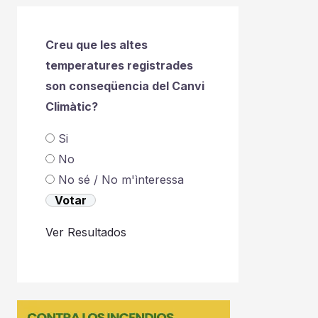
Creu que les altes
temperatures registrades
son conseqüencia del Canvi
Climàtic?
Si
No
No sé / No m'ìnteressa
Ver Resultados