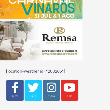
[location-weather id="200265"]
36,053
3,917
13,389
6,220