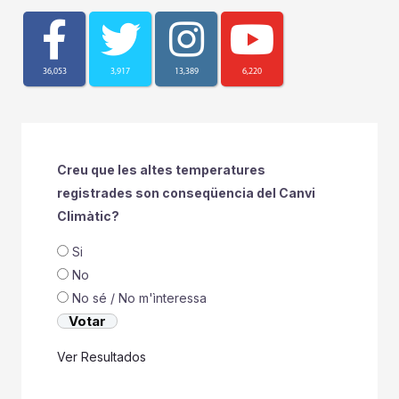
36,053
3,917
13,389
6,220
Creu que les altes temperatures
registrades son conseqüencia del Canvi
Climàtic?
Si
No
No sé / No m'ìnteressa
Ver Resultados