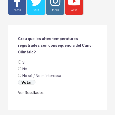
36,053
3,917
13,389
6,230
Creu que les altes temperatures
registrades son conseqüencia del Canvi
Climàtic?
Si
No
No sé / No m'ìnteressa
Ver Resultados