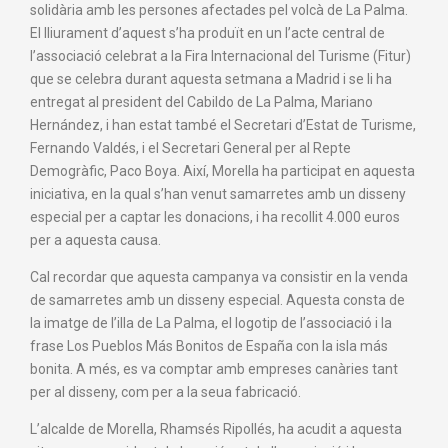
solidària amb les persones afectades pel volcà de La Palma.
El lliurament d’aquest s’ha produït en un l’acte central de
l’associació celebrat a la Fira Internacional del Turisme (Fitur)
que se celebra durant aquesta setmana a Madrid i se li ha
entregat al president del Cabildo de La Palma, Mariano
Hernández, i han estat també el Secretari d’Estat de Turisme,
Fernando Valdés, i el Secretari General per al Repte
Demogràfic, Paco Boya. Així, Morella ha participat en aquesta
iniciativa, en la qual s’han venut samarretes amb un disseny
especial per a captar les donacions, i ha recollit 4.000 euros
per a aquesta causa.
Cal recordar que aquesta campanya va consistir en la venda
de samarretes amb un disseny especial. Aquesta consta de
la imatge de l’illa de La Palma, el logotip de l’associació i la
frase Los Pueblos Más Bonitos de España con la isla más
bonita. A més, es va comptar amb empreses canàries tant
per al disseny, com per a la seua fabricació.
L’alcalde de Morella, Rhamsés Ripollés, ha acudit a aquesta