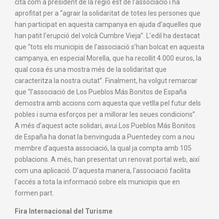
cita com a president de la regió est de l’associació i ha
aprofitat per a “agrair la solidaritat de totes les persones que
han participat en aquesta campanya en ajuda d’aquelles que
han patit l’erupció del volcà Cumbre Vieja”. L’edil ha destacat
que “tots els municipis de l’associació s’han bolcat en aquesta
campanya, en especial Morella, que ha recollit 4.000 euros, la
qual cosa és una mostra més de la solidaritat que
caracteritza la nostra ciutat”. Finalment, ha volgut remarcar
que “l’associació de Los Pueblos Más Bonitos de España
demostra amb accions com aquesta que vetlla pel futur dels
pobles i suma esforços per a millorar les seues condicions”.
A més d’aquest acte solidari, avui Los Pueblos Más Bonitos
de España ha donat la benvinguda a Puentedey com a nou
membre d’aquesta associació, la qual ja compta amb 105
poblacions. A més, han presentat un renovat portal web, així
com una aplicació. D’aquesta manera, l’associació facilita
l’accés a tota la informació sobre els municipis que en
formen part.
Fira Internacional del Turisme