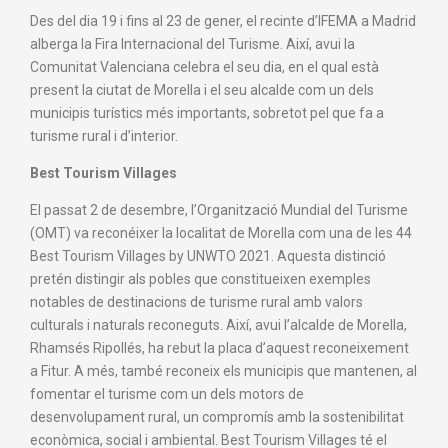
Des del dia 19 i fins al 23 de gener, el recinte d’IFEMA a Madrid
alberga la Fira Internacional del Turisme. Així, avui la
Comunitat Valenciana celebra el seu dia, en el qual està
present la ciutat de Morella i el seu alcalde com un dels
municipis turístics més importants, sobretot pel que fa a
turisme rural i d’interior.
Best Tourism Villages
El passat 2 de desembre, l’Organització Mundial del Turisme
(OMT) va reconéixer la localitat de Morella com una de les 44
Best Tourism Villages by UNWTO 2021. Aquesta distinció
pretén distingir als pobles que constitueixen exemples
notables de destinacions de turisme rural amb valors
culturals i naturals reconeguts. Així, avui l’alcalde de Morella,
Rhamsés Ripollés, ha rebut la placa d’aquest reconeixement
a Fitur. A més, també reconeix els municipis que mantenen, al
fomentar el turisme com un dels motors de
desenvolupament rural, un compromís amb la sostenibilitat
econòmica, social i ambiental. Best Tourism Villages té el