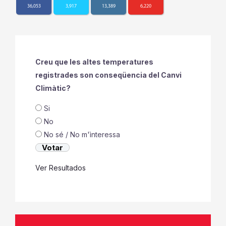
36,053
3,917
13,389
6,220
Creu que les altes temperatures
registrades son conseqüencia del Canvi
Climàtic?
Si
No
No sé / No m'ìnteressa
Ver Resultados