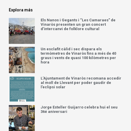
Explora más
Els Nanos i Gegants i “Les Camaraes” de
Vinaròs presenten un gran concert
d’intercanvi de folklore cultural
Un esclafit càlid i sec dispara els
termòmetres de Vinaròs fins a més de 40
graus i vents de quasi 100 kilòmetres per
hora
L’Ajuntament de Vinaròs recomana accedir
al moll de Llevant per poder gaudir de
l’eclipsi solar
Jorge Esteller Guijarro celebra hui el seu
36é aniversari