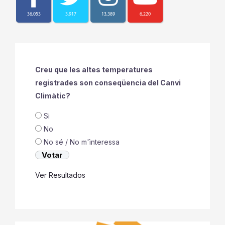
36,053
3,917
13,389
6,220
Creu que les altes temperatures
registrades son conseqüencia del Canvi
Climàtic?
Si
No
No sé / No m'ìnteressa
Ver Resultados