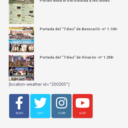
Portell dona el tret d’eixida a les festes
Portada del “7 dies” de Benicarló -nº 1.100-
Portada del “7 dies” de Vinaròs -nº 1.258-
[location-weather id="200265"]
36,053
3,917
13,389
6,220