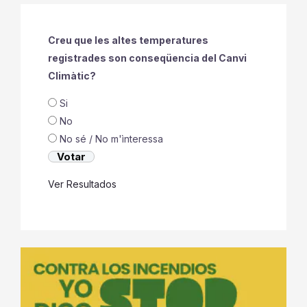
Creu que les altes temperatures
registrades son conseqüencia del Canvi
Climàtic?
Si
No
No sé / No m'ìnteressa
Ver Resultados