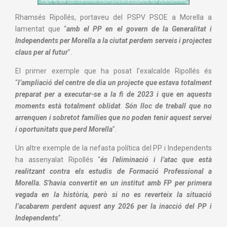
Rhamsés Ripollés, portaveu del PSPV PSOE a Morella a
lamentat que “
amb el PP en el govern de la Generalitat i
Independents per Morella a la ciutat perdem serveis i projectes
claus per al futur
”.
El primer exemple que ha posat l’exalcalde Ripollés és
“
l’ampliació del centre de dia un projecte que estava totalment
preparat per a executar-se a la fi de 2023 i que en aquests
moments està totalment oblidat
.
Són lloc de treball que no
arrenquen i sobretot famílies que no poden tenir aquest servei
i oportunitats que perd Morella
”.
Un altre exemple de la nefasta política del PP i Independents
ha assenyalat Ripollés “
és l’eliminació i l’atac que està
realitzant contra els estudis de Formació Professional a
Morella. S’havia convertit en un institut amb FP per primera
vegada en la història, però si no es reverteix la situació
l’acabarem perdent aquest any 2026 per la inacció del PP i
Independents
”.