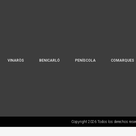
VINARÒS
BENICARLÓ
PENÍSCOLA
COMARQUES
Copyright 2026 Todos los derechos rese