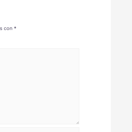
os con
*