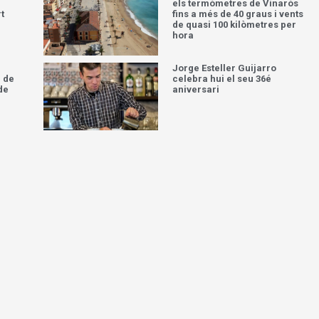
els termòmetres de Vinaròs
t
fins a més de 40 graus i vents
de quasi 100 kilòmetres per
hora
Jorge Esteller Guijarro
 de
celebra hui el seu 36é
de
aniversari