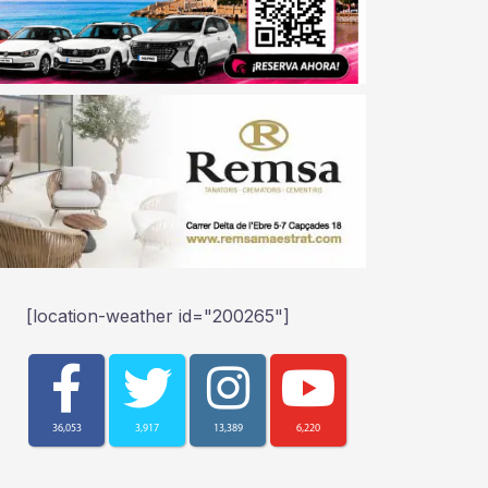
[location-weather id="200265"]
36,053
3,917
13,389
6,220