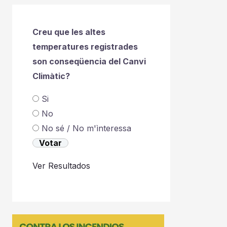
Creu que les altes
temperatures registrades
son conseqüencia del Canvi
Climàtic?
Si
No
No sé / No m'ìnteressa
Ver Resultados