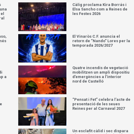
s
Càlig proclama Kira Borrás i
’una
Elsa Sancho com a Reines de
 el
les Festes 2026
ral
nso,
El Vinaròs C.F. anuncia el
 més
retorn de “Nando” Lores per la
temporada 2026/2027
Quatre incendis de vegetació
di
mobilitzen un ampli dispositiu
ap a
d’emergències a l’interior
nord de Castelló
“Pensat i Fet” celebra l’acte de
ue
presentació de les seues
Reines per al Carnaval 2027
Un esclafit càlid i sec dispara