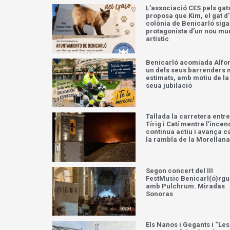
L’associació CES pels gat
proposa que Kim, el gat d
colònia de Benicarló siga
protagonista d’un nou mu
artístic
Benicarló acomiada Alfo
un dels seus barrenders
estimats, amb motiu de la
seua jubilació
Tallada la carretera entre
Tírig i Catí mentre l’incen
continua actiu i avança c
la rambla de la Morellana
Segon concert del III
FestMusic Benicarl(ó)rg
amb Pulchrum. Miradas
Sonoras
Els Nanos i Gegants i “Les