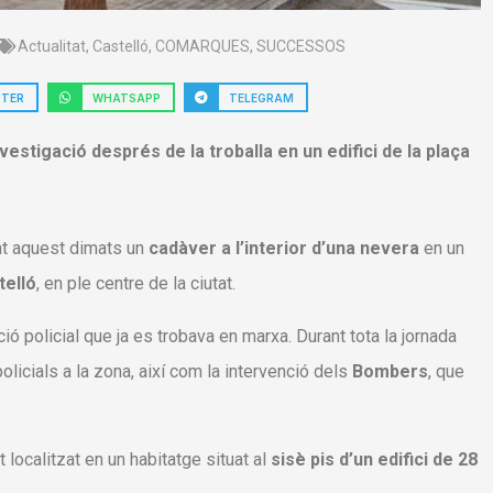
Actualitat
,
Castelló
,
COMARQUES
,
SUCCESSOS
TTER
WHATSAPP
TELEGRAM
estigació després de la troballa en un edifici de la plaça
at aquest dimats un
cadàver a l’interior d’una nevera
en un
telló
, en ple centre de la ciutat.
ció policial que ja es trobava en marxa. Durant tota la jornada
olicials a la zona, així com la intervenció dels
Bombers
, que
localitzat en un habitatge situat al
sisè pis d’un edifici de 28