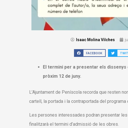
Isaac Molina Vilches
j
FACEBOOK
TWI
El termini per a presentar els dissenys d
pròxim 12 de juny.
L’Ajuntament de Peníscola recorda que resten nom
cartell, la portada i la contraportada del program
Les persones interessades podran presentar les 
finalitzarà el termini d’admissió de les obres.