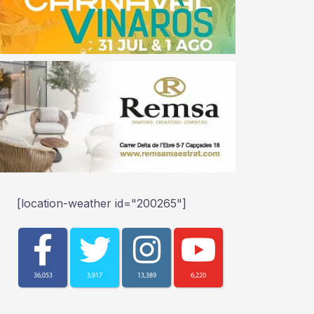
[location-weather id="200265"]
36,053
3,917
13,389
6,220