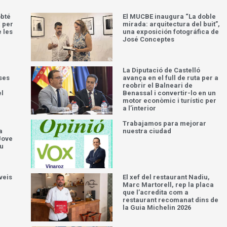
obté
El MUCBE inaugura “La doble
 per
mirada: arquitectura del buit”,
e les
una exposición fotográfica de
José Conceptes
La Diputació de Castelló
ses
avança en el full de ruta per a
reobrir el Balneari de
el
Benassal i convertir-lo en un
motor econòmic i turístic per
a l’interior
Trabajamos para mejorar
a
nuestra ciudad
Jove
iu
veis
El xef del restaurant Nadiu,
Marc Martorell, rep la placa
que l’acredita com a
restaurant recomanat dins de
la Guia Michelin 2026