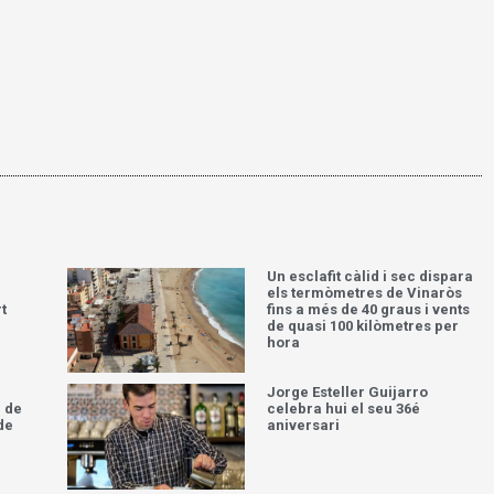
Un esclafit càlid i sec dispara
els termòmetres de Vinaròs
t
fins a més de 40 graus i vents
de quasi 100 kilòmetres per
hora
Jorge Esteller Guijarro
 de
celebra hui el seu 36é
de
aniversari