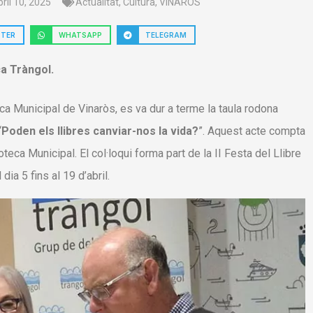
bril 10, 2025
Actualitat
,
Cultura
,
VINARÒS
TTER
WHATSAPP
TELEGRAM
a Tràngol.
eca Municipal de Vinaròs, es va dur a terme la taula rodona
“
Poden els llibres canviar-nos la vida?
”. Aquest acte compta
teca Municipal. El col·loqui forma part de la II Festa del Llibre
dia 5 fins al 19 d’abril.