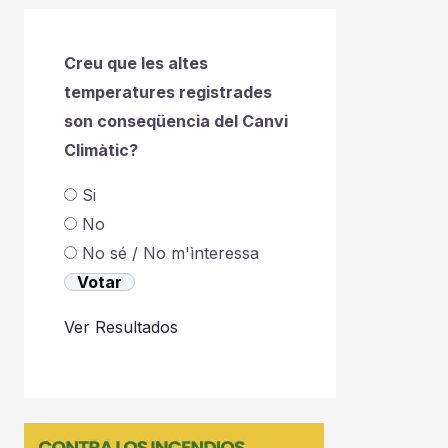
Creu que les altes
temperatures registrades
son conseqüencia del Canvi
Climàtic?
Si
No
No sé / No m'ìnteressa
Ver Resultados