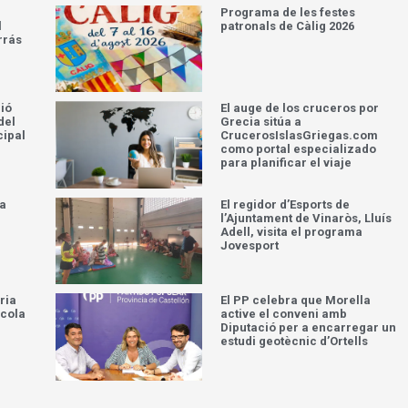
Programa de les festes
l
patronals de Càlig 2026
rrás
ció
El auge de los cruceros por
del
Grecia sitúa a
cipal
CrucerosIslasGriegas.com
como portal especializado
para planificar el viaje
la
El regidor d’Esports de
l’Ajuntament de Vinaròs, Lluís
Adell, visita el programa
Jovesport
ria
El PP celebra que Morella
scola
active el conveni amb
Diputació per a encarregar un
estudi geotècnic d’Ortells