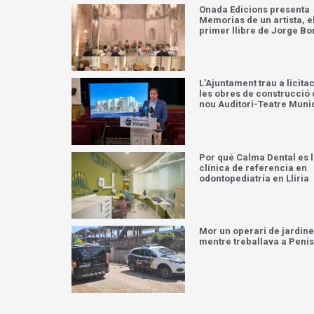
Onada Edicions presenta
Memorias de un artista, e
primer llibre de Jorge Bo
L’Ajuntament trau a licita
les obres de construcció 
nou Auditori-Teatre Muni
Por qué Calma Dental es 
clínica de referencia en
odontopediatría en Llíria
Mor un operari de jardine
mentre treballava a Pení