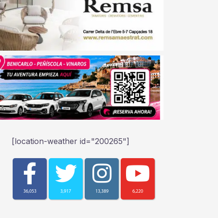
[location-weather id="200265"]
36,053
3,917
13,389
6,220