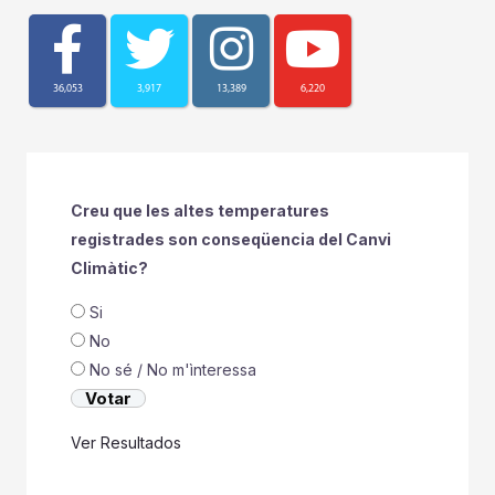
36,053
3,917
13,389
6,220
Creu que les altes temperatures
registrades son conseqüencia del Canvi
Climàtic?
Si
No
No sé / No m'ìnteressa
Ver Resultados