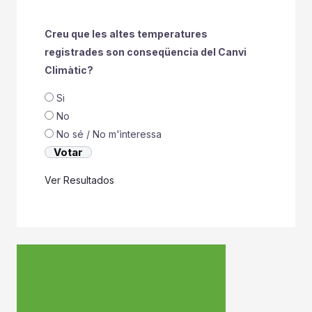
Creu que les altes temperatures
registrades son conseqüencia del Canvi
Climàtic?
Si
No
No sé / No m'ìnteressa
Ver Resultados