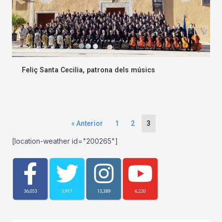
Feliç Santa Cecilia, patrona dels músics
« Anterior
1
2
3
[location-weather id="200265"]
36,053
3,917
13,389
6,220