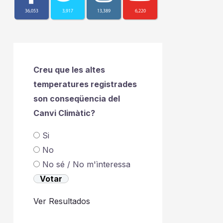
36,053
3,917
13,389
6,220
Creu que les altes
temperatures registrades
son conseqüencia del
Canvi Climàtic?
Si
No
No sé / No m'ìnteressa
Ver Resultados