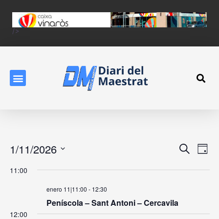
/>
Event
Ev
1/11/2026
Search
Day
Vi
Searc
Select
11:00
Na
date.
and
enero 11|11:00
-
12:30
View
Peníscola – Sant Antoni – Cercavila
Navig
12:00