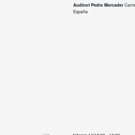
Auditori Pedro Mercader
Carre
España
febrero 14|12:00
-
13:00