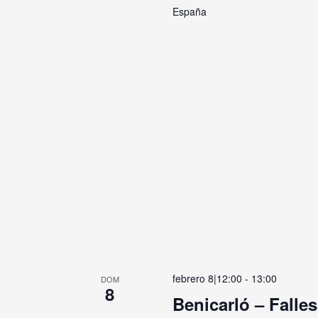
España
febrero 8|12:00
-
13:00
DOM
8
Benicarló – Falles