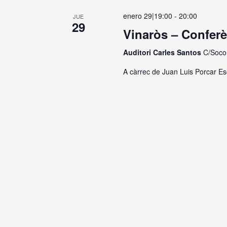
Navigation
enero 29|19:00
-
20:00
JUE
29
Vinaròs – Conferè
Auditori Carles Santos
C/Socor
A càrrec de Juan Luis Porcar Es