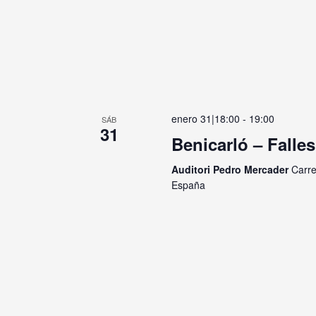
enero 31|18:00
-
19:00
SÁB
31
Benicarló – Falles 
Auditori Pedro Mercader
Carre
España