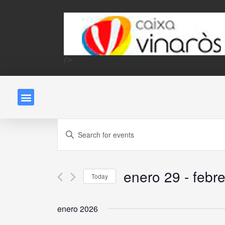
/>
Events
Enter
Keyword.
Search
Search
and
enero 29
 - 
febr
for
Today
Events
Select
Views
by
date.
enero 2026
Keyword.