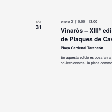
enero 31|10:00
-
13:00
SÁB
31
Vinaròs – XIIIª ed
de Plaques de Ca
Plaça Cardenal Tarancón
En aquesta edició es posaran a 
col·leccionistes i la placa comm