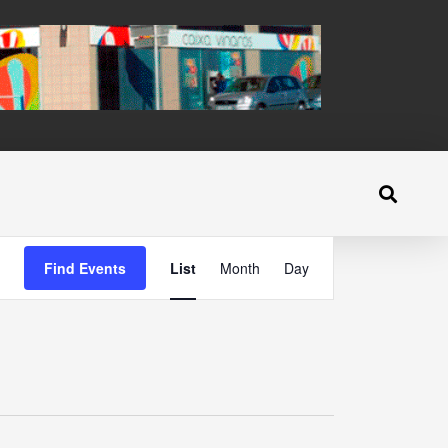
Event
Find Events
List
Month
Day
Views
Navigation