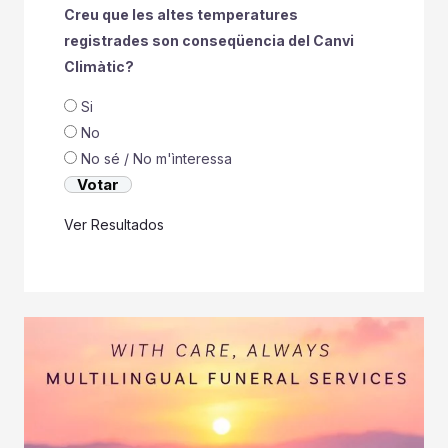
Creu que les altes temperatures
registrades son conseqüencia del Canvi
Climàtic?
Si
No
No sé / No m'ìnteressa
Ver Resultados