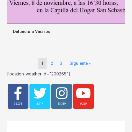
Defunció a Vinaròs
1
2
3
Siguiente »
[location-weather id="200265"]
36,053
3,917
13,389
6,220