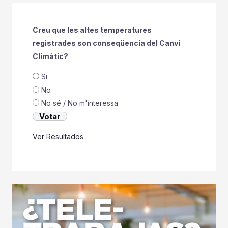
Creu que les altes temperatures
registrades son conseqüencia del Canvi
Climàtic?
Si
No
No sé / No m'ìnteressa
Ver Resultados