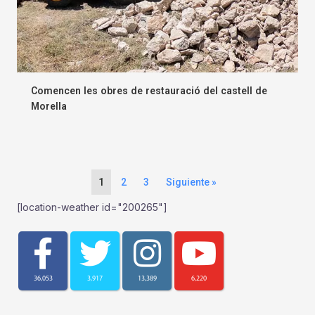
Comencen les obres de restauració del castell de
Morella
1
2
3
Siguiente »
[location-weather id="200265"]
36,053
3,917
13,389
6,220