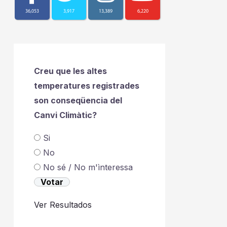
36,053
3,917
13,389
6,220
Creu que les altes
temperatures registrades
son conseqüencia del
Canvi Climàtic?
Si
No
No sé / No m'ìnteressa
Ver Resultados