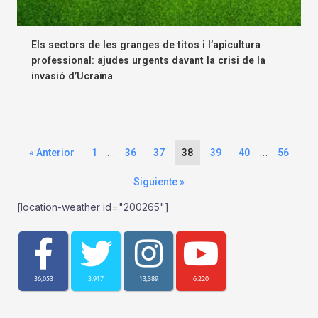
Els sectors de les granges de titos i l’apicultura
professional: ajudes urgents davant la crisi de la
invasió d’Ucraïna
…
…
« Anterior
1
36
37
38
39
40
56
Siguiente »
[location-weather id="200265"]
36,053
3,917
13,389
6,220