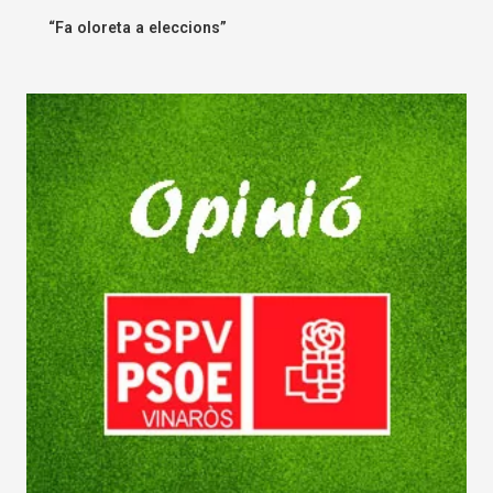
“Fa oloreta a eleccions”