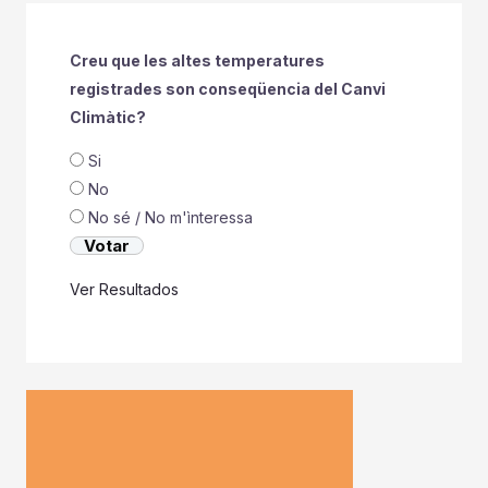
Creu que les altes temperatures
registrades son conseqüencia del Canvi
Climàtic?
Si
No
No sé / No m'ìnteressa
Ver Resultados