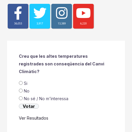
36,053
3,917
13,389
6,220
Creu que les altes temperatures
registrades son conseqüencia del Canvi
Climàtic?
Si
No
No sé / No m'ìnteressa
Ver Resultados