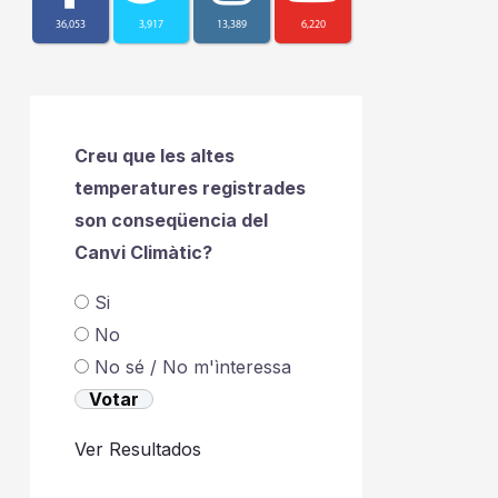
36,053
3,917
13,389
6,220
Creu que les altes
temperatures registrades
son conseqüencia del
Canvi Climàtic?
Si
No
No sé / No m'ìnteressa
Ver Resultados